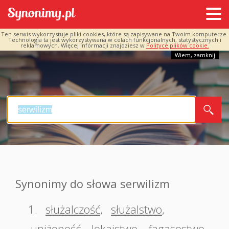
Ten serwis wykorzystuje pliki cookies, które są zapisywane na Twoim komputerze.
Technologia ta jest wykorzystywana w celach funkcjonalnych, statystycznych i
reklamowych. Więcej informacji znajdziesz w
Polityce plików cookie.
Wiem, zamknij
Synonimy do słowa serwilizm
1.
służalczość
,
służalstwo
,
uniżoność
,
lokajstwo
,
fagasostwo
,