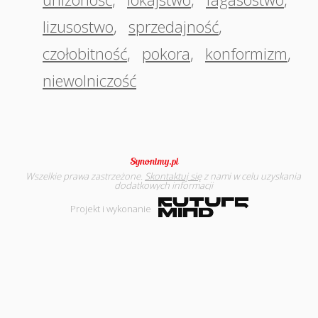
lizusostwo
,
sprzedajność
,
czołobitność
,
pokora
,
konformizm
,
niewolniczość
Wszelkie prawa zastrzeżone.
Skontaktuj się
z nami w celu uzyskania
dodatkowych informacji
Projekt i wykonanie