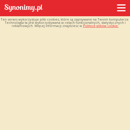
Ten serwis wykorzystuje pliki cookies, które są zapisywane na Twoim komputerze.
Technologia ta jest wykorzystywana w celach funkcjonalnych, statystycznych i
reklamowych. Więcej informacji znajdziesz w
Polityce plików cookie.