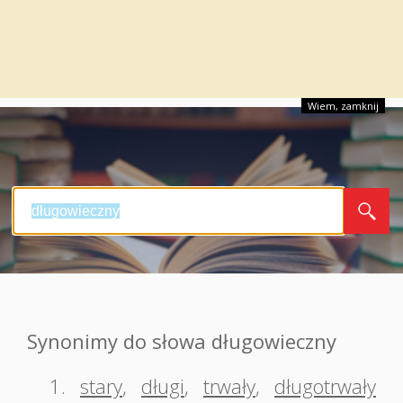
Wiem, zamknij
Synonimy do słowa długowieczny
1.
stary
,
długi
,
trwały
,
długotrwały