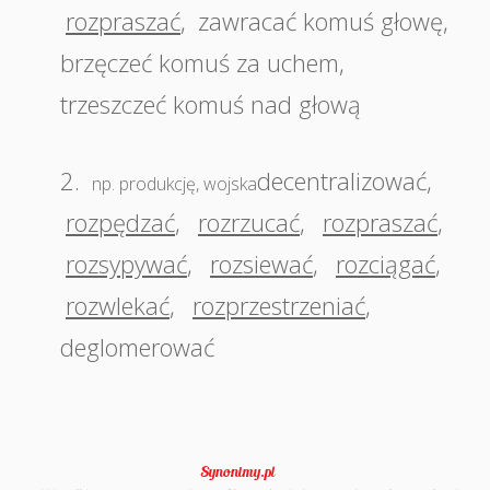
rozpraszać
,
zawracać komuś głowę
,
brzęczeć komuś za uchem
,
trzeszczeć komuś nad głową
2.
decentralizować
,
np. produkcję, wojska
rozpędzać
,
rozrzucać
,
rozpraszać
,
rozsypywać
,
rozsiewać
,
rozciągać
,
rozwlekać
,
rozprzestrzeniać
,
deglomerować