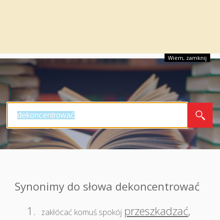
Wiem, zamknij
Synonimy do słowa dekoncentrować
1.
przeszkadzać
,
zakłócać komuś spokój