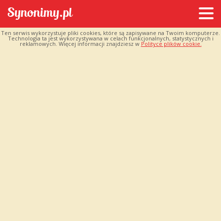
Ten serwis wykorzystuje pliki cookies, które są zapisywane na Twoim komputerze.
Technologia ta jest wykorzystywana w celach funkcjonalnych, statystycznych i
reklamowych. Więcej informacji znajdziesz w
Polityce plików cookie.