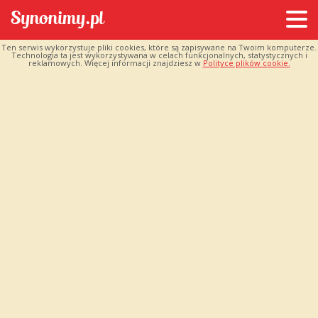
Ten serwis wykorzystuje pliki cookies, które są zapisywane na Twoim komputerze.
Technologia ta jest wykorzystywana w celach funkcjonalnych, statystycznych i
reklamowych. Więcej informacji znajdziesz w
Polityce plików cookie.