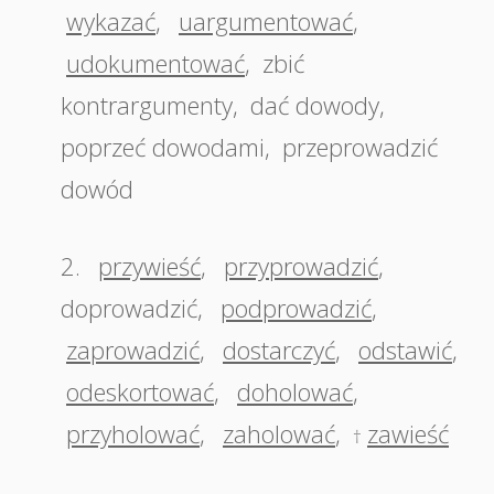
wykazać
,
uargumentować
,
udokumentować
,
zbić
kontrargumenty
,
dać dowody
,
poprzeć dowodami
,
przeprowadzić
dowód
2.
przywieść
,
przyprowadzić
,
doprowadzić
,
podprowadzić
,
zaprowadzić
,
dostarczyć
,
odstawić
,
odeskortować
,
doholować
,
przyholować
,
zaholować
,
zawieść
†