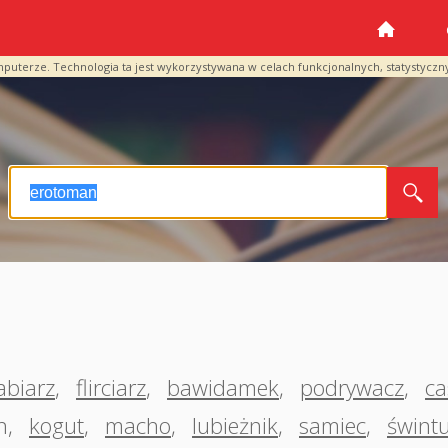
mputerze. Technologia ta jest wykorzystywana w celach funkcjonalnych, statystyczn
abiarz
,
flirciarz
,
bawidamek
,
podrywacz
,
ca
n
,
kogut
,
macho
,
lubieżnik
,
samiec
,
śwint