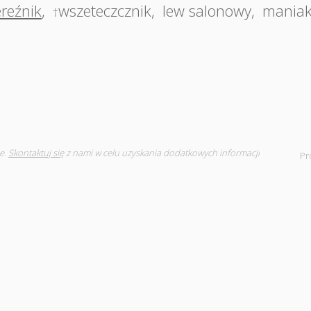
reźnik
,
wszeteczcznik
,
lew salonowy
,
maniak
†
e.
Skontaktuj się
z nami w celu uzyskania dodatkowych informacji
Pr