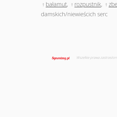
bałamut
,
rozpustnik
,
zbe
†
†
†
damskich/niewieścich serc
Wszelkie prawa zastrzeżon