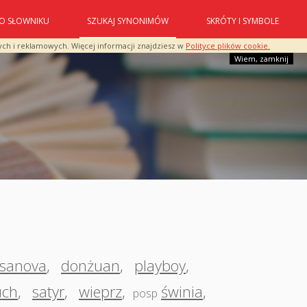
O SŁOWNIKU
SZUKAJ SYNONIMÓW
SKRÓTY I SYMBOLE
ych i reklamowych. Więcej informacji znajdziesz w
Polityce plików cookie.
Wiem, zamknij
sanova
,
donżuan
,
playboy
,
uch
,
satyr
,
wieprz
,
świnia
,
posp