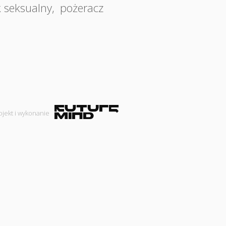
 seksualny
,
pożeracz
ojekt i wykonanie