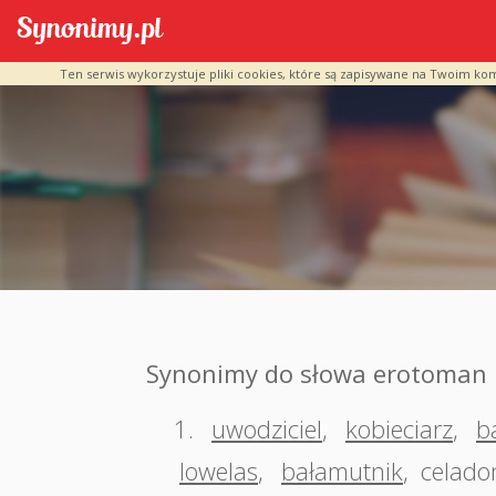
Ten serwis wykorzystuje pliki cookies, które są zapisywane na Twoim ko
Synonimy do słowa erotoman
1.
uwodziciel
,
kobieciarz
,
b
lowelas
,
bałamutnik
,
celado