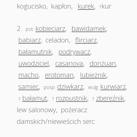
kogucisko
,
kapłon
,
kurek
,
kur
†
2.
kobieciarz
,
bawidamek
,
pot.
babiarz
,
celadon
,
flirciarz
,
bałamutnik
,
podrywacz
,
uwodziciel
,
casanova
,
donżuan
,
macho
,
erotoman
,
lubieżnik
,
samiec
,
dziwkarz
,
kurwiarz
,
posp.
wulg.
bałamut
,
rozpustnik
,
zbereźnik
,
†
†
†
lew salonowy
,
pożeracz
damskich/niewieścich serc