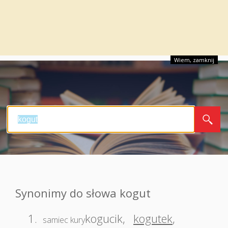
Wiem, zamknij
Synonimy do słowa kogut
1.
kogucik
,
kogutek
,
samiec kury