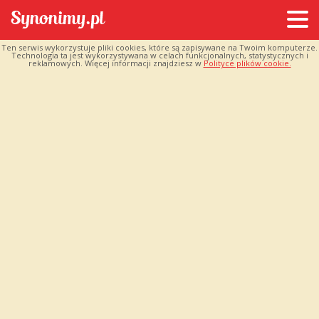
Ten serwis wykorzystuje pliki cookies, które są zapisywane na Twoim komputerze.
Technologia ta jest wykorzystywana w celach funkcjonalnych, statystycznych i
reklamowych. Więcej informacji znajdziesz w
Polityce plików cookie.