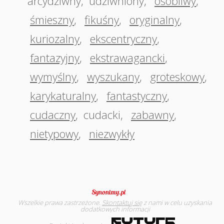
arcydziwny
,
udziwniony
,
osobliwy
,
śmieszny
,
fikuśny
,
oryginalny
,
kuriozalny
,
ekscentryczny
,
fantazyjny
,
ekstrawagancki
,
wymyślny
,
wyszukany
,
groteskowy
,
karykaturalny
,
fantastyczny
,
cudaczny
,
cudacki
,
zabawny
,
nietypowy
,
niezwykły
Wszelkie prawa zastrzeżone.
Skontaktuj się
z nami w celu uzyskania
dodatkowych informacji