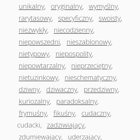
unikalny
,
oryginalny
,
wymyślny
,
rarytasowy
,
specyficzny
,
swoisty
,
niezwykły
,
niecodzienny
,
niepowszedni
,
nieszablonowy
,
nietypowy
,
niepospolity
,
niepowtarzalny
,
nieprzeciętny
,
nietuzinkowy
,
nieschematyczny
,
dziwny
,
dziwaczny
,
przedziwny
,
kuriozalny
,
paradoksalny
,
frymuśny
,
fikuśny
,
cudaczny
,
cudacki
,
zadziwiający
,
zdumiewający
,
uderzający
,