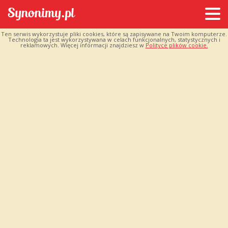
Ten serwis wykorzystuje pliki cookies, które są zapisywane na Twoim komputerze.
Technologia ta jest wykorzystywana w celach funkcjonalnych, statystycznych i
reklamowych. Więcej informacji znajdziesz w
Polityce plików cookie.