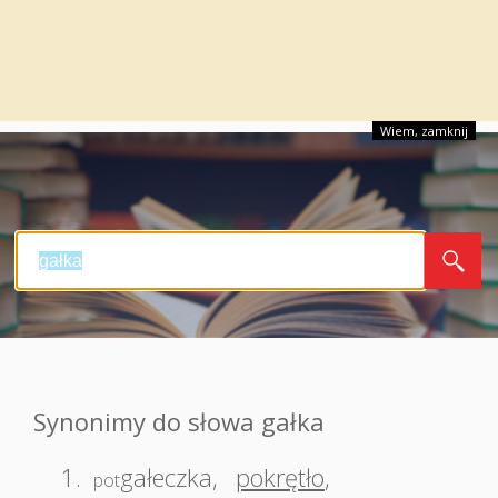
Wiem, zamknij
Synonimy do słowa gałka
1.
gałeczka
,
pokrętło
,
pot