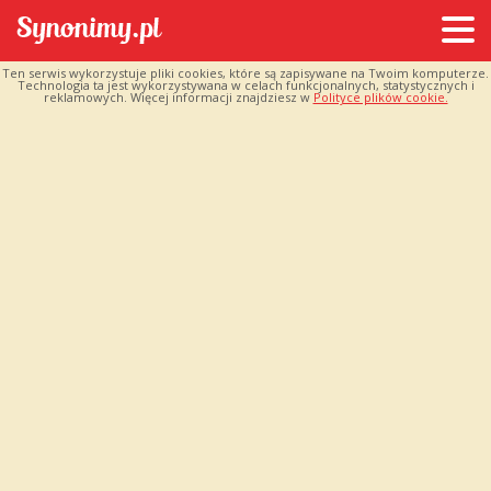
Ten serwis wykorzystuje pliki cookies, które są zapisywane na Twoim komputerze.
Technologia ta jest wykorzystywana w celach funkcjonalnych, statystycznych i
reklamowych. Więcej informacji znajdziesz w
Polityce plików cookie.