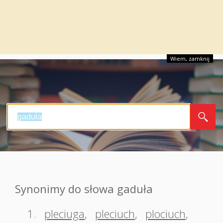
Wiem, zamknij
Synonimy do słowa gaduła
1.
pleciuga
,
pleciuch
,
plociuch
,