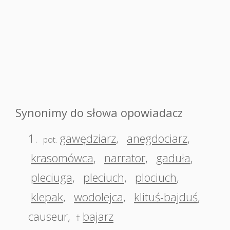
Synonimy do słowa opowiadacz
1.
gawędziarz
,
anegdociarz
,
pot.
krasomówca
,
narrator
,
gaduła
,
pleciuga
,
pleciuch
,
plociuch
,
klepak
,
wodolejca
,
klituś-bajduś
,
causeur
,
bajarz
†