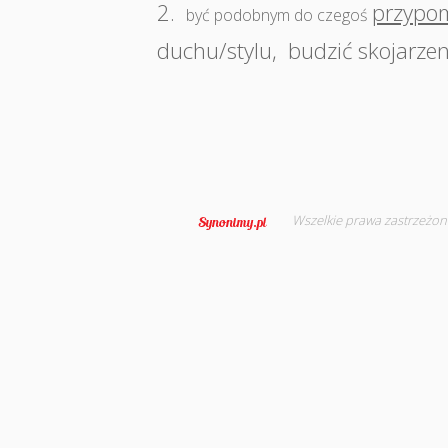
2.
przypo
być podobnym do czegoś
duchu/stylu
,
budzić skojarzen
Wszelkie prawa zastrzeżon