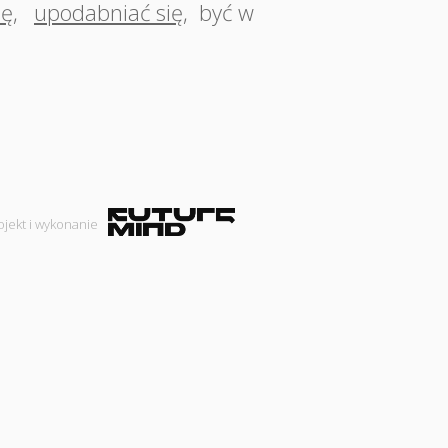
ię
,
upodabniać się
,
być w
ojekt i wykonanie