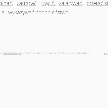
minać
,
zatrącać
,
trącić
,
zalatywać
,
ocierać s
ie
,
wykazywać podobieństwo
e.
Skontaktuj się
z nami w celu uzyskania dodatkowych informacji
Pr