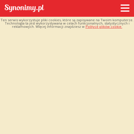
Ten serwis wykorzystuje pliki cookies, które są zapisywane na Twoim komputerze.
Technologia ta jest wykorzystywana w celach funkcjonalnych, statystycznych i
reklamowych. Więcej informacji znajdziesz w
Polityce plików cookie.