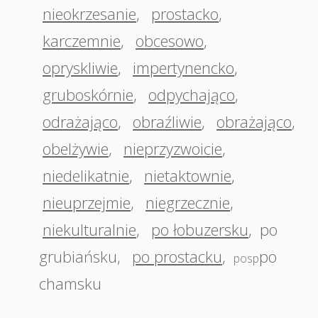
nieokrzesanie
,
prostacko
,
karczemnie
,
obcesowo
,
opryskliwie
,
impertynencko
,
gruboskórnie
,
odpychająco
,
odrażająco
,
obraźliwie
,
obrażająco
,
obelżywie
,
nieprzyzwoicie
,
niedelikatnie
,
nietaktownie
,
nieuprzejmie
,
niegrzecznie
,
niekulturalnie
,
po łobuzersku
,
po
grubiańsku
,
po prostacku
,
po
posp
chamsku