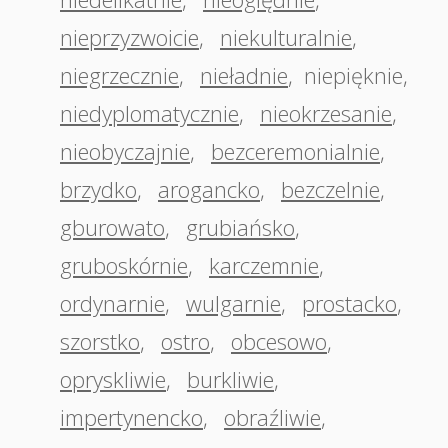
nieprzyzwoicie
,
niekulturalnie
,
niegrzecznie
,
nieładnie
,
niepięknie
,
niedyplomatycznie
,
nieokrzesanie
,
nieobyczajnie
,
bezceremonialnie
,
brzydko
,
arogancko
,
bezczelnie
,
gburowato
,
grubiańsko
,
gruboskórnie
,
karczemnie
,
ordynarnie
,
wulgarnie
,
prostacko
,
szorstko
,
ostro
,
obcesowo
,
opryskliwie
,
burkliwie
,
impertynencko
,
obraźliwie
,