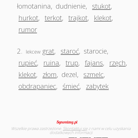
łomotanina
,
dudnienie
,
stukot
,
hurkot
,
terkot
,
trajkot
,
klekot
,
rumor
2.
grat
,
staroć
,
starocie
,
lekcew
rupieć
,
ruina
,
trup
,
fajans
,
rzęch
,
klekot
,
złom
,
dezel
,
szmelc
,
obdrapaniec
,
śmieć
,
zabytek
Wszelkie prawa zastrzeżone.
Skontaktuj się
z nami w celu uzyskania
dodatkowych informacji