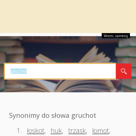
Wiem, zamknij
Synonimy do słowa gruchot
1.
łoskot
,
huk
,
trzask
,
łomot
,