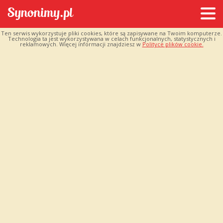
Ten serwis wykorzystuje pliki cookies, które są zapisywane na Twoim komputerze.
Technologia ta jest wykorzystywana w celach funkcjonalnych, statystycznych i
reklamowych. Więcej informacji znajdziesz w
Polityce plików cookie.