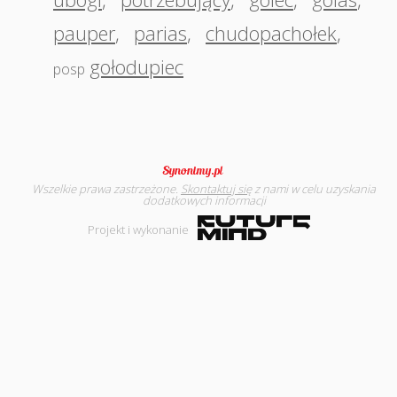
pauper
,
parias
,
chudopachołek
,
gołodupiec
posp
Wszelkie prawa zastrzeżone.
Skontaktuj się
z nami w celu uzyskania
dodatkowych informacji
Projekt i wykonanie