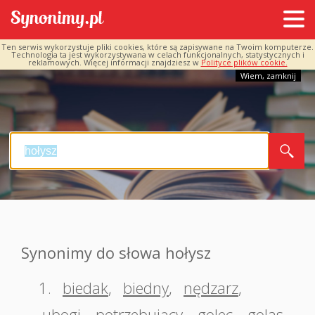
Ten serwis wykorzystuje pliki cookies, które są zapisywane na Twoim komputerze.
Technologia ta jest wykorzystywana w celach funkcjonalnych, statystycznych i
reklamowych. Więcej informacji znajdziesz w
Polityce plików cookie.
Wiem, zamknij
Synonimy do słowa hołysz
1.
biedak
,
biedny
,
nędzarz
,
ubogi
,
potrzebujący
,
golec
,
golas
,