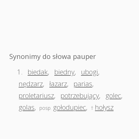
Synonimy do słowa pauper
1.
biedak
,
biedny
,
ubogi
,
nędzarz
,
łazarz
,
parias
,
proletariusz
,
potrzebujący
,
golec
,
golas
,
gołodupiec
,
hołysz
posp.
†