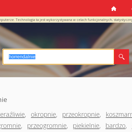
mputerze. Technologia ta jest wykorzystywana w celach funkcjonalnych, statystyczn
nie
eraźliwie
,
okropnie
,
przeokropnie
,
koszmarn
gromnie
,
przeogromnie
,
piekielnie
,
bardzo
,