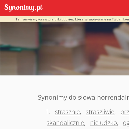
Ten serwis wykorzystuje pliki cookies, które są zapisywane na Twoim ko
Synonimy do słowa horrendal
1.
strasznie
,
straszliwie
,
prz
skandalicznie
,
nieludzko
,
o