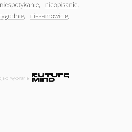
niespotykanie
,
nieopisanie
,
rygodnie
,
niesamowicie
,
ojekt i wykonanie