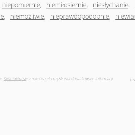
niepomiernie
,
niemiłosiernie
,
niesłychanie
,
ie
,
niemożliwie
,
nieprawdopodobnie
,
niewia
e.
Skontaktuj się
z nami w celu uzyskania dodatkowych informacji
Pr