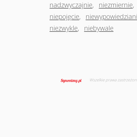
nadzwyczajnie
,
niezmiernie
,
niepojęcie
,
niewypowiedzian
niezwykle
,
niebywale
Wszelkie prawa zastrzeżon