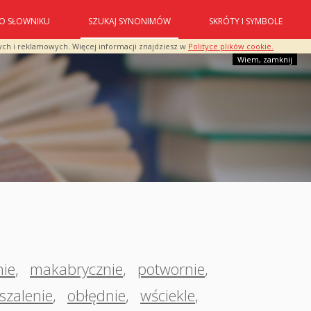
O SŁOWNIKU
SZUKAJ SYNONIMÓW
SKRÓTY I SYMBOLE
ych i reklamowych. Więcej informacji znajdziesz w
Polityce plików cookie.
Wiem, zamknij
ie
,
makabrycznie
,
potwornie
,
szalenie
,
obłędnie
,
wściekle
,