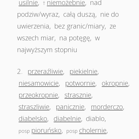
usilnie
,
niemożebnie
,
nad
†
podziw/wyraz
,
całą duszą
,
nie do
uwierzenia
,
bez granic/miary
,
ze
wszech miar
,
na potęgę
,
w
najwyższym stopniu
2.
przeraźliwie
,
piekielnie
,
niesamowicie
,
potwornie
,
okropnie
,
przeokropnie
,
strasznie
,
straszliwie
,
panicznie
,
morderczo
,
diabelsko
,
diabelnie
,
diablo
,
pioruńsko
,
cholernie
,
posp
posp