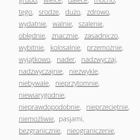
tęgo
,
srodze
,
dużo
,
zdrowo
,
wydatnie
,
walnie
,
szalenie
,
obłędnie
,
znacznie
,
zasadniczo
,
wybitnie
,
kolosalnie
,
przemożnie
,
wyjątkowo
,
nader
,
nadzwyczaj
,
nadzwyczajnie
,
niezwykle
,
niebywale
,
nieprzytomnie
,
niewiarygodnie
,
nieprawdopodobnie
,
nieprzeciętnie
,
niemożliwie
,
pasjami
,
bezgranicznie
,
nieograniczenie
,