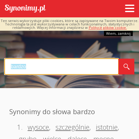
Ten serwis wykorzystuje pliki cookies, które są zapisywane na Twoim komputerze.
Technologia ta jest wykorzystywana w celach funkcjonalnych, statystycznych i
reklamowych. Więcej informacji znajdziesz w
Polityce plików cookie.
Wiem, zamknij
Synonimy do słowa bardzo
1.
wysoce
,
szczególnie
,
istotnie
,
grubo
,
wielce
,
dalece
,
mocno
,