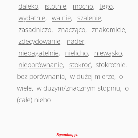
daleko
,
istotnie
,
mocno
,
tęgo
,
wydatnie
,
walnie
,
szalenie
,
zasadniczo
,
znacząco
,
znakomicie
,
zdecydowanie
,
nader
,
niebagatelnie
,
nielicho
,
niewąsko
,
nieporównanie
,
stokroć
,
stokrotnie
,
bez porównania
,
w dużej mierze
,
o
wiele
,
w dużym/znacznym stopniu
,
o
(całe) niebo