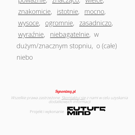
znakomicie
,
istotnie
,
mocno
,
wysoce
,
ogromnie
,
zasadniczo
,
wyraźnie
,
niebagatelnie
,
w
dużym/znacznym stopniu
,
o (całe)
niebo
Wszelkie prawa zastrzeżone.
Skontaktuj się
z nami w celu uzyskania
dodatkowych informacji
Projekt i wykonanie