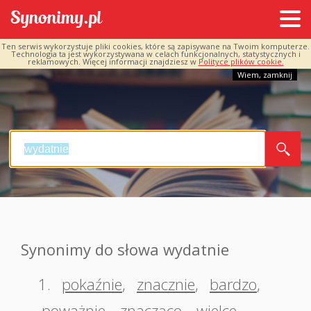
Ten serwis wykorzystuje pliki cookies, które są zapisywane na Twoim komputerze.
Technologia ta jest wykorzystywana w celach funkcjonalnych, statystycznych i
reklamowych. Więcej informacji znajdziesz w
Polityce plików cookie.
Wiem, zamknij
Synonimy do słowa wydatnie
1.
pokaźnie
,
znacznie
,
bardzo
,
poważnie
,
znacząco
,
wielce
,