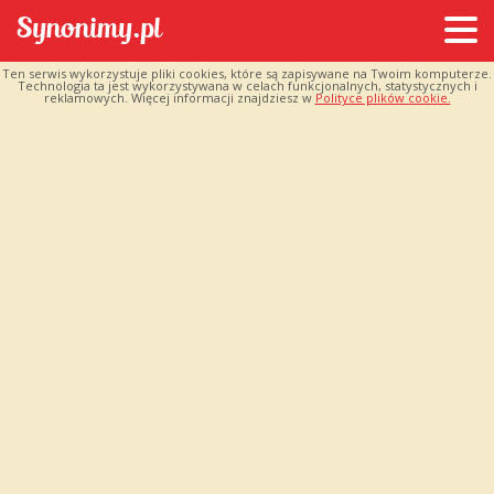
Ten serwis wykorzystuje pliki cookies, które są zapisywane na Twoim komputerze.
Technologia ta jest wykorzystywana w celach funkcjonalnych, statystycznych i
reklamowych. Więcej informacji znajdziesz w
Polityce plików cookie.