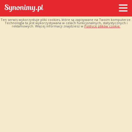
Ten serwis wykorzystuje pliki cookies, które są zapisywane na Twoim komputerze.
Technologia ta jest wykorzystywana w celach funkcjonalnych, statystycznych i
reklamowych. Więcej informacji znajdziesz w
Polityce plików cookie.