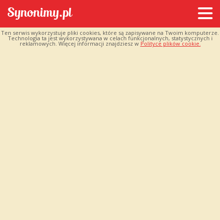
Ten serwis wykorzystuje pliki cookies, które są zapisywane na Twoim komputerze.
Technologia ta jest wykorzystywana w celach funkcjonalnych, statystycznych i
reklamowych. Więcej informacji znajdziesz w
Polityce plików cookie.