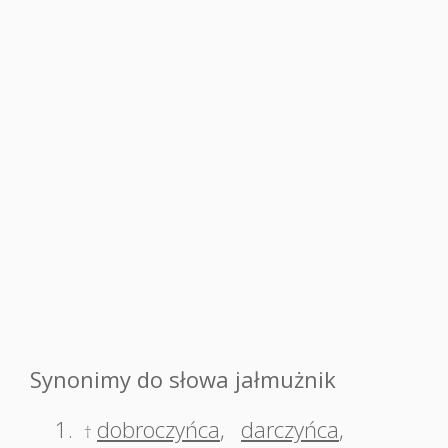
Synonimy do słowa jałmużnik
1.
dobroczyńca
,
darczyńca
,
†