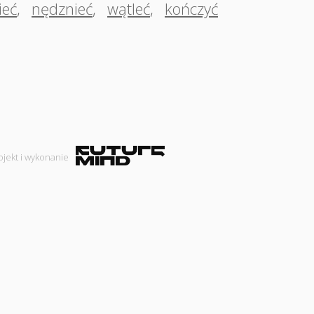
ieć
,
nędznieć
,
wątleć
,
kończyć
ojekt i wykonanie