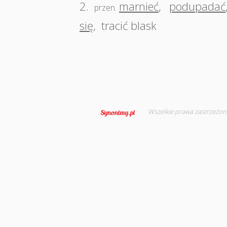
2.
marnieć
,
podupadać
przen.
się
,
tracić blask
Wszelkie prawa zastrzeżon