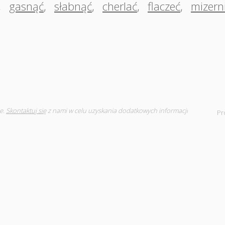
,
gasnąć
,
słabnąć
,
cherlać
,
flaczeć
,
mizern
e.
Skontaktuj się
z nami w celu uzyskania dodatkowych informacji
Pr