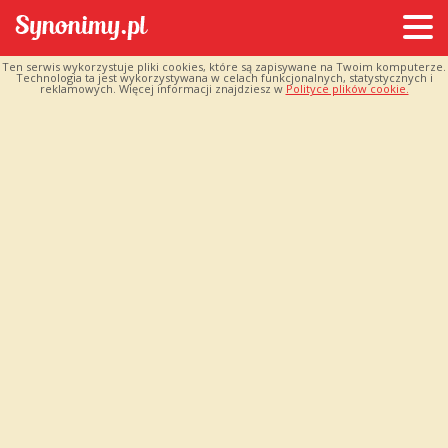
Ten serwis wykorzystuje pliki cookies, które są zapisywane na Twoim komputerze.
Technologia ta jest wykorzystywana w celach funkcjonalnych, statystycznych i
reklamowych. Więcej informacji znajdziesz w
Polityce plików cookie.