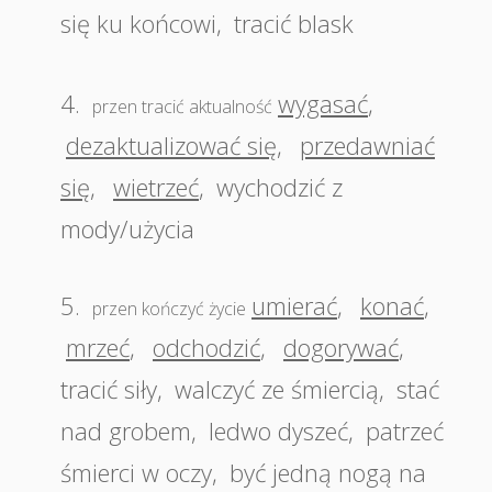
się ku końcowi
,
tracić blask
4.
wygasać
,
przen tracić aktualność
dezaktualizować się
,
przedawniać
się
,
wietrzeć
,
wychodzić z
mody/użycia
5.
umierać
,
konać
,
przen kończyć życie
mrzeć
,
odchodzić
,
dogorywać
,
tracić siły
,
walczyć ze śmiercią
,
stać
nad grobem
,
ledwo dyszeć
,
patrzeć
śmierci w oczy
,
być jedną nogą na