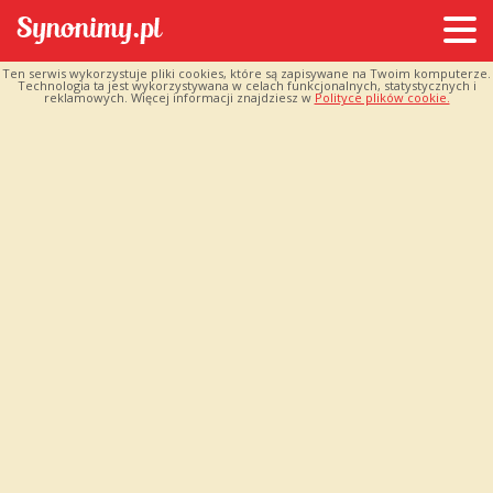
Ten serwis wykorzystuje pliki cookies, które są zapisywane na Twoim komputerze.
Technologia ta jest wykorzystywana w celach funkcjonalnych, statystycznych i
reklamowych. Więcej informacji znajdziesz w
Polityce plików cookie.