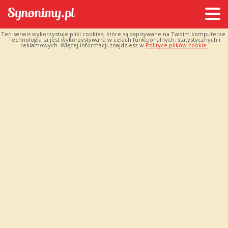
Ten serwis wykorzystuje pliki cookies, które są zapisywane na Twoim komputerze.
Technologia ta jest wykorzystywana w celach funkcjonalnych, statystycznych i
reklamowych. Więcej informacji znajdziesz w
Polityce plików cookie.