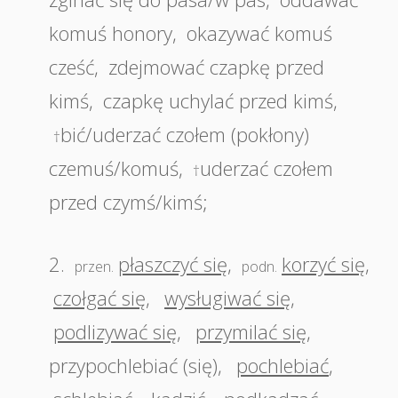
komuś honory
,
okazywać komuś
cześć
,
zdejmować czapkę przed
kimś
,
czapkę uchylać przed kimś
,
bić/uderzać czołem (pokłony)
†
czemuś/komuś
,
uderzać czołem
†
przed czymś/kimś;
2.
płaszczyć się
,
korzyć się
,
przen.
podn.
czołgać się
,
wysługiwać się
,
podlizywać się
,
przymilać się
,
przypochlebiać (się)
,
pochlebiać
,