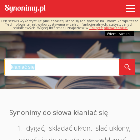
Ten serwis wykorzystuje pliki cookies, które są zapisywane na Twoim komputerze.
Technologia ta jest wykorzystywana w celach funkcjonalnych, statystycznych i
reklamowych. Więcej informacji znajdziesz w
Polityce plików cookie.
Wiem, zamknij
Synonimy do słowa kłaniać się
1.
dygać
,
składać ukłon
,
słać ukłony
,
zginać się do pasa/w pas
,
oddawać