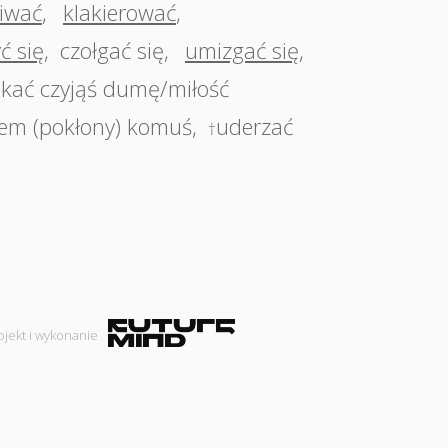
iwać
,
klakierować
,
ć się
,
czołgać się
,
umizgać się
,
skać czyjąś dumę/miłość
łem (pokłony) komuś
,
uderzać
†
ojekt i wykonanie