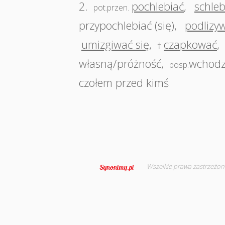
2.
pochlebiać
,
schleb
pot.przen.
przypochlebiać (się)
,
podlizyw
umizgiwać się
,
czapkować
,
†
własną/próżność
,
wchodz
posp.
czołem przed kimś
Wszelkie prawa zastrzeżon