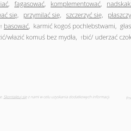
iać
,
fagasować
,
komplementować
,
nadskak
ać się
,
przymilać się
,
szczerzyć się
,
płaszczy
basować
,
karmić kogoś pochlebstwami
,
gła
†
ić/włazić komuś bez mydła
,
bić/ uderzać czo
†
e.
Skontaktuj się
z nami w celu uzyskania dodatkowych informacji
Pr