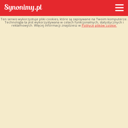
Ten serwis wykorzystuje pliki cookies, które są zapisywane na Twoim komputerze.
Technologia ta jest wykorzystywana w celach funkcjonalnych, statystycznych i
reklamowych. Więcej informacji znajdziesz w
Polityce plików cookie.