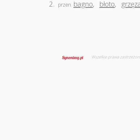
2.
bagno
,
błoto
,
grzęz
przen.
Wszelkie prawa zastrzeżon