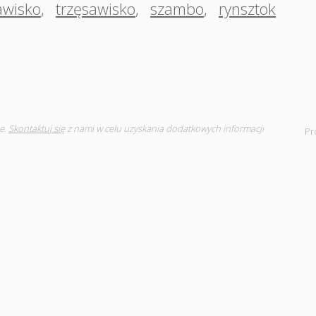
awisko
,
trzęsawisko
,
szambo
,
rynsztok
e.
Skontaktuj się
z nami w celu uzyskania dodatkowych informacji
Pr