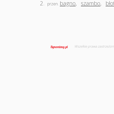
2.
bagno
,
szambo
,
bło
przen.
Wszelkie prawa zastrzeżon