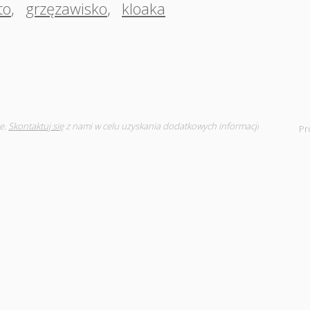
to
,
grzęzawisko
,
kloaka
e.
Skontaktuj się
z nami w celu uzyskania dodatkowych informacji
Pr