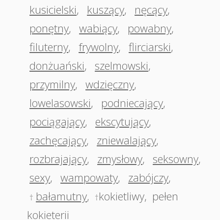
kusicielski
,
kuszący
,
nęcący
,
ponętny
,
wabiący
,
powabny
,
filuterny
,
frywolny
,
flirciarski
,
donżuański
,
szelmowski
,
przymilny
,
wdzięczny
,
lowelasowski
,
podniecający
,
pociągający
,
ekscytujący
,
zachęcający
,
zniewalający
,
rozbrajający
,
zmysłowy
,
seksowny
,
sexy
,
wampowaty
,
zabójczy
,
bałamutny
,
kokietliwy
,
pełen
†
†
kokieterii