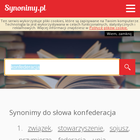
Ten serwis wykorzystuje pliki cookies, które są zapisywane na Twoim komputerze.
Technologia ta jest wykorzystywana w celach funkcjonalnych, statystycznych i
reklamowych. Więcej informacji znajdziesz w
Polityce plików cookie.
Wiem, zamknij
Synonimy do słowa konfederacja
1.
związek
,
stowarzyszenie
,
sojusz
,
przymierze
,
federacja
,
unia
,