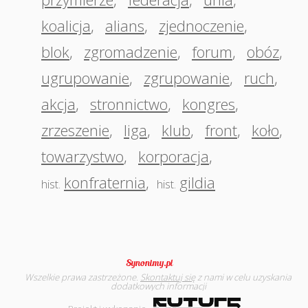
koalicja
,
alians
,
zjednoczenie
,
blok
,
zgromadzenie
,
forum
,
obóz
,
ugrupowanie
,
zgrupowanie
,
ruch
,
akcja
,
stronnictwo
,
kongres
,
zrzeszenie
,
liga
,
klub
,
front
,
koło
,
towarzystwo
,
korporacja
,
konfraternia
,
gildia
hist.
hist.
Wszelkie prawa zastrzeżone.
Skontaktuj się
z nami w celu uzyskania
dodatkowych informacji