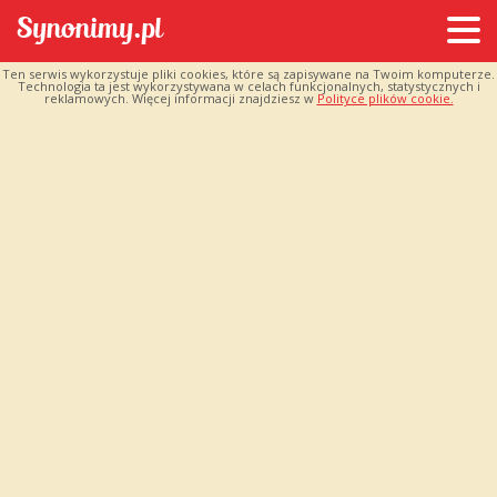
Ten serwis wykorzystuje pliki cookies, które są zapisywane na Twoim komputerze.
Technologia ta jest wykorzystywana w celach funkcjonalnych, statystycznych i
reklamowych. Więcej informacji znajdziesz w
Polityce plików cookie.