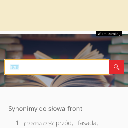
Wiem, zamknij
Synonimy do słowa front
1.
przód
,
fasada
,
przednia część