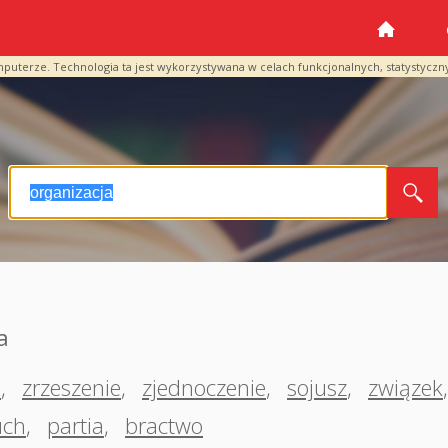
mputerze. Technologia ta jest wykorzystywana w celach funkcjonalnych, statystyczn
a
e
,
zrzeszenie
,
zjednoczenie
,
sojusz
,
związek
uch
,
partia
,
bractwo