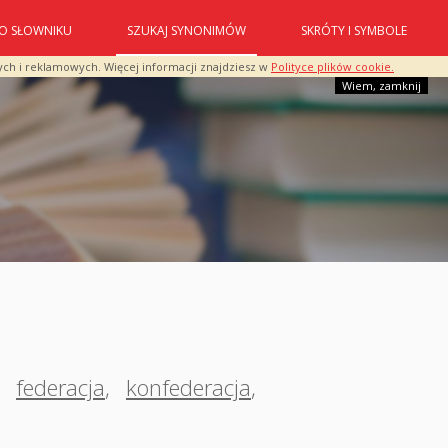
O SŁOWNIKU
SZUKAJ SYNONIMÓW
SKRÓTY I SYMBOLE
ych i reklamowych. Więcej informacji znajdziesz w
Polityce plików cookie.
Wiem, zamknij
,
federacja
,
konfederacja
,