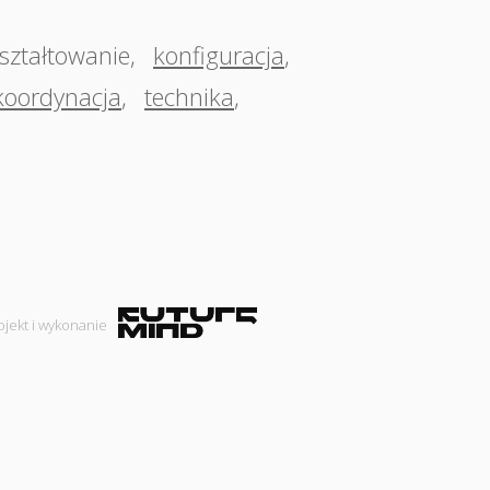
ształtowanie
,
konfiguracja
,
koordynacja
,
technika
,
ojekt i wykonanie