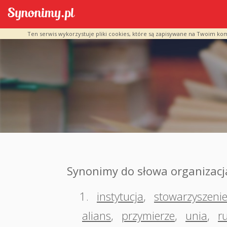
Ten serwis wykorzystuje pliki cookies, które są zapisywane na Twoim ko
Synonimy do słowa organizacj
1.
instytucja
,
stowarzyszeni
alians
,
przymierze
,
unia
,
r