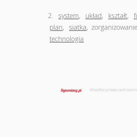
2.
system
,
układ
,
kształt
,
plan
,
siatka
,
zorganizowani
technologia
Wszelkie prawa zastrzeżon