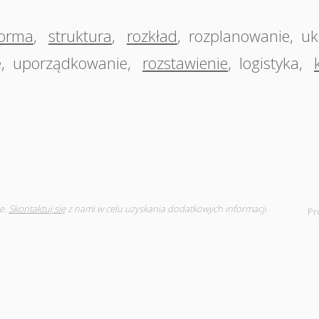
forma
,
struktura
,
rozkład
,
rozplanowanie
,
uk
e
,
uporządkowanie
,
rozstawienie
,
logistyka
,
e.
Skontaktuj się
z nami w celu uzyskania dodatkowych informacji
Pr