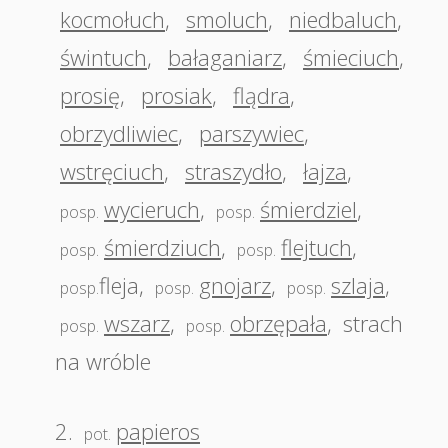
kocmołuch
,
smoluch
,
niedbaluch
,
świntuch
,
bałaganiarz
,
śmieciuch
,
prosię
,
prosiak
,
flądra
,
obrzydliwiec
,
parszywiec
,
wstręciuch
,
straszydło
,
łajza
,
wycieruch
,
śmierdziel
,
posp.
posp.
śmierdziuch
,
flejtuch
,
posp.
posp.
fleja
,
gnojarz
,
szlaja
,
posp.
posp.
posp.
wszarz
,
obrzępała
,
strach
posp.
posp.
na wróble
2.
papieros
pot.