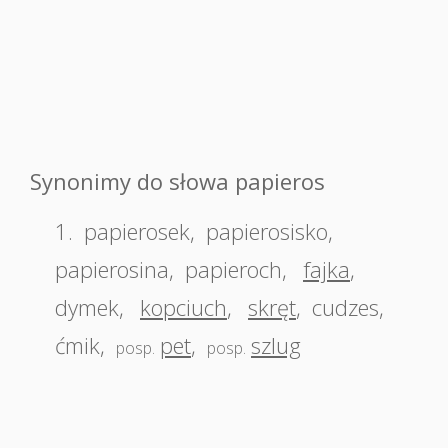
Synonimy do słowa papieros
1.
papierosek
,
papierosisko
,
papierosina
,
papieroch
,
fajka
,
dymek
,
kopciuch
,
skręt
,
cudzes
,
ćmik
,
pet
,
szlug
posp.
posp.