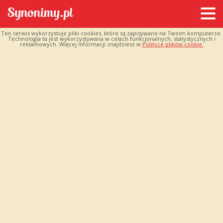
Ten serwis wykorzystuje pliki cookies, które są zapisywane na Twoim komputerze.
Technologia ta jest wykorzystywana w celach funkcjonalnych, statystycznych i
reklamowych. Więcej informacji znajdziesz w
Polityce plików cookie.