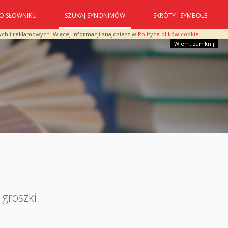
O SŁOWNIKU
SZUKAJ SYNONIMÓW
SKRÓTY I SYMBOLE
ych i reklamowych. Więcej informacji znajdziesz w
Polityce plików cookie.
Wiem, zamknij
 groszki