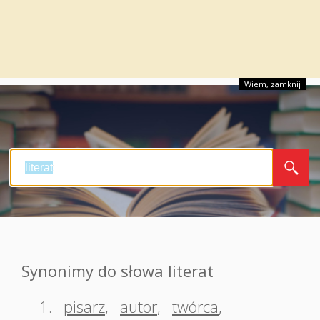
Wiem, zamknij
Synonimy do słowa literat
1.
pisarz
,
autor
,
twórca
,