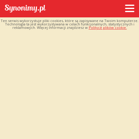
Ten serwis wykorzystuje pliki cookies, które są zapisywane na Twoim komputerze.
Technologia ta jest wykorzystywana w celach funkcjonalnych, statystycznych i
reklamowych. Więcej informacji znajdziesz w
Polityce plików cookie.