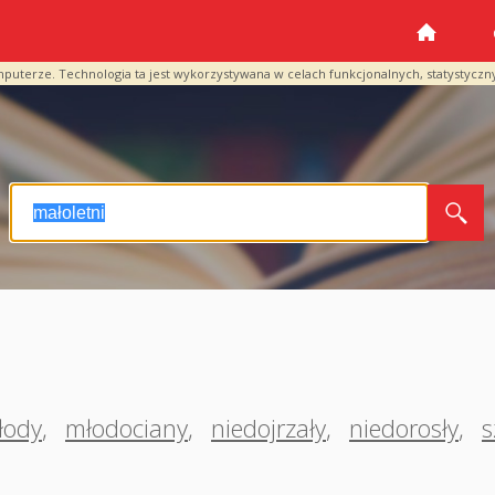
mputerze. Technologia ta jest wykorzystywana w celach funkcjonalnych, statystyczn
łody
,
młodociany
,
niedojrzały
,
niedorosły
,
s