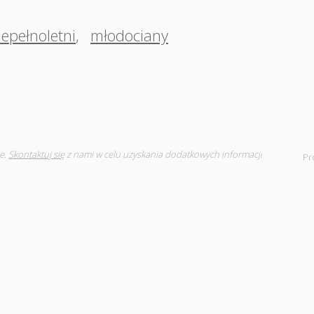
iepełnoletni
,
młodociany
e.
Skontaktuj się
z nami w celu uzyskania dodatkowych informacji
Pr