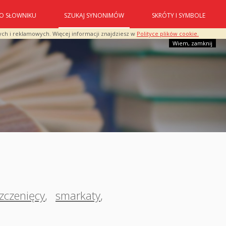
O SŁOWNIKU
SZUKAJ SYNONIMÓW
SKRÓTY I SYMBOLE
ych i reklamowych. Więcej informacji znajdziesz w
Polityce plików cookie.
Wiem, zamknij
zczenięcy
,
smarkaty
,