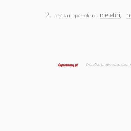
2.
nieletni
,
n
osoba niepełnoletnia
Wszelkie prawa zastrzeżon