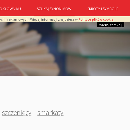
O SŁOWNIKU
SZUKAJ SYNONIMÓW
SKRÓTY I SYMBOLE
ych i reklamowych. Więcej informacji znajdziesz w
Polityce plików cookie.
Wiem, zamknij
szczenięcy
,
smarkaty
,