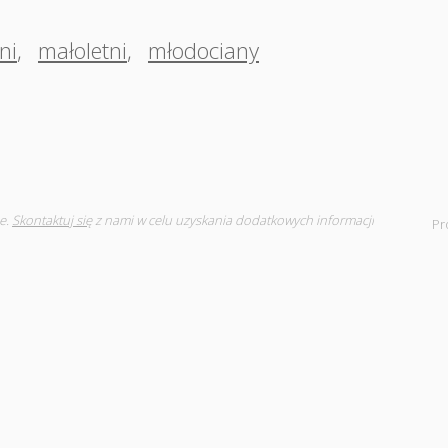
ni
,
małoletni
,
młodociany
e.
Skontaktuj się
z nami w celu uzyskania dodatkowych informacji
Pr