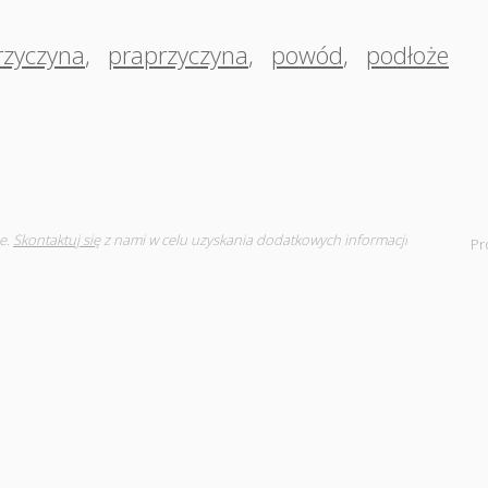
rzyczyna
,
praprzyczyna
,
powód
,
podłoże
e.
Skontaktuj się
z nami w celu uzyskania dodatkowych informacji
Pr