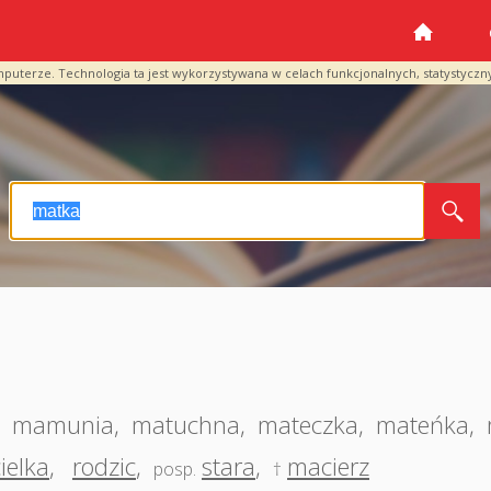
mputerze. Technologia ta jest wykorzystywana w celach funkcjonalnych, statystyczn
,
mamunia
,
matuchna
,
mateczka
,
mateńka
,
ielka
,
rodzic
,
stara
,
macierz
posp.
†