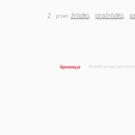
2.
źródło
,
praźródło
,
p
przen.
Wszelkie prawa zastrzeżon