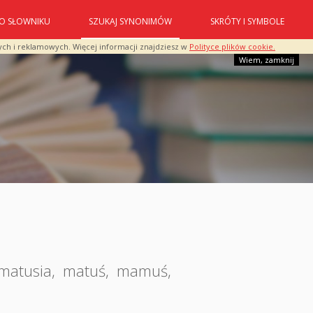
O SŁOWNIKU
SZUKAJ SYNONIMÓW
SKRÓTY I SYMBOLE
ych i reklamowych. Więcej informacji znajdziesz w
Polityce plików cookie.
Wiem, zamknij
matusia
,
matuś
,
mamuś
,