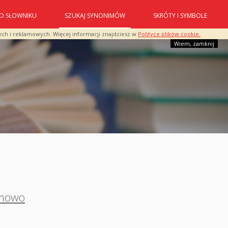
O SŁOWNIKU
SZUKAJ SYNONIMÓW
SKRÓTY I SYMBOLE
ych i reklamowych. Więcej informacji znajdziesz w
Polityce plików cookie.
Wiem, zamknij
mowo