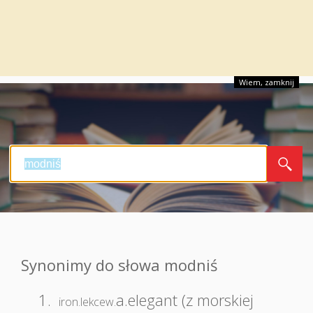
Wiem, zamknij
Synonimy do słowa modniś
1.
a.elegant (z morskiej
iron.lekcew.