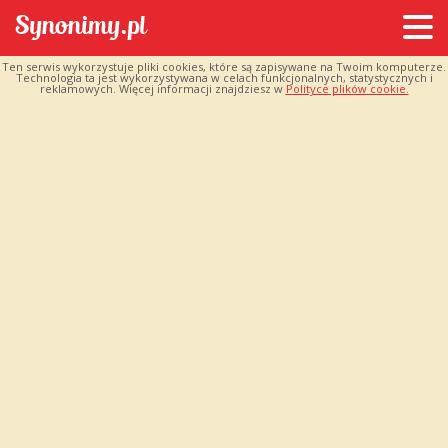
Ten serwis wykorzystuje pliki cookies, które są zapisywane na Twoim komputerze.
Technologia ta jest wykorzystywana w celach funkcjonalnych, statystycznych i
reklamowych. Więcej informacji znajdziesz w
Polityce plików cookie.