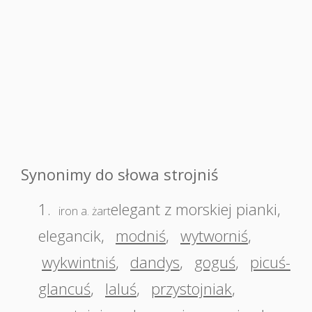
Synonimy do słowa strojniś
1.
elegant z morskiej pianki
,
iron a. żart
elegancik
,
modniś
,
wytworniś
,
wykwintniś
,
dandys
,
goguś
,
picuś-
glancuś
,
laluś
,
przystojniak
,